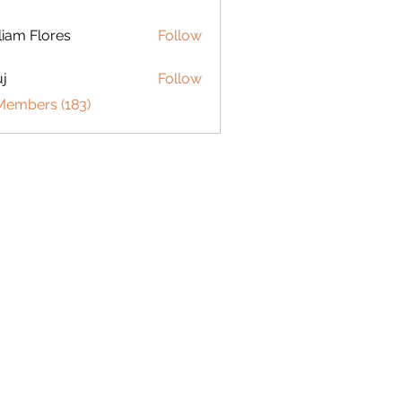
liam Flores
Follow
j
Follow
 Members (183)