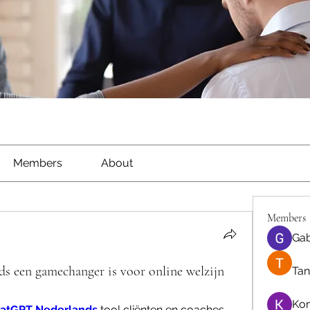
Members
About
Members
Gab
een gamechanger is voor online welzijn
Tan
Ko
atGPT Nederlands
 tool cliënten en coaches 