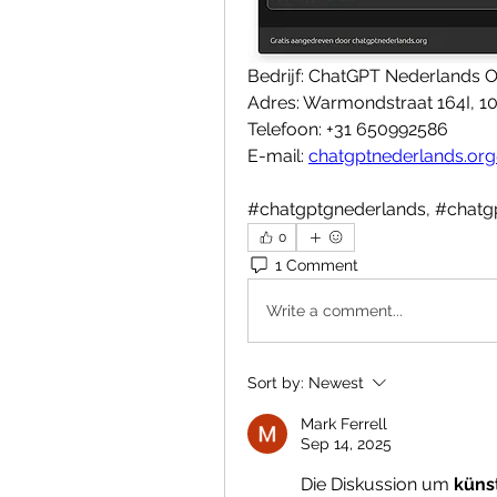
Bedrijf: ChatGPT Nederlands 
Adres: Warmondstraat 164I, 
Telefoon: +31 650992586
E-mail: 
chatgptnederlands.or
#chatgptgnederlands, #chatgpt
0
1 Comment
Write a comment...
Sort by:
Newest
Mark Ferrell
Sep 14, 2025
Die Diskussion um 
künst