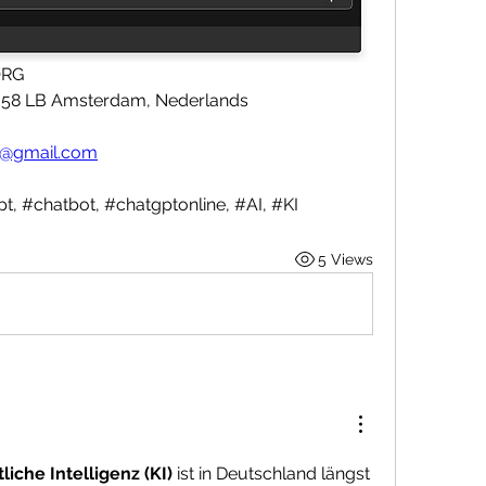
ORG
1058 LB Amsterdam, Nederlands
g@gmail.com
, #chatbot, #chatgptonline, #AI, #KI
5 Views
liche Intelligenz (KI)
 ist in Deutschland längst 