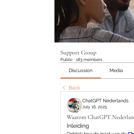
Support Group
Public
·
183 members
Discussion
Media
Back
ChatGPT Nederlands
July 16, 2025
Waarom ChatGPT Nederlands 
Inleiding
Ontdek hoe de inzet van de 
Ch