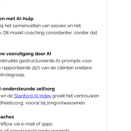
gen met AI-hulp
ij het samenvatten van sessies en het 
. Dit maakt coaching consistenter, zonder dat 
ere vooruitgang door AI
gebruikte gestructureerde AI-prompts voor 
n rapporteerde 25% van de cliënten snellere 
ntrolegroep.
AI-ondersteunde zelfzorg
van de 
Stanford AI Index
 groeit het vertrouwen 
dheidszorg, vooral bij jongvolwassenen.
oaches
rkflow via e-mail of apps.
es of gepersonaliseerde prompts.