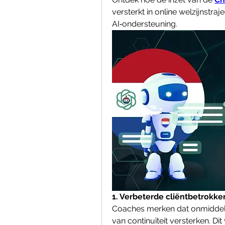
versterkt in online welzijnstra
AI‑ondersteuning.
1. Verbeterde cliëntbetrokke
Coaches merken dat onmiddelli
van continuïteit versterken. Di