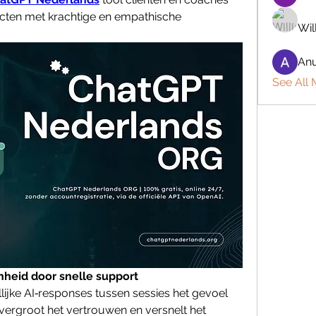
jecten met krachtige en empathische 
Wil
Anu
See All
nheid door snelle support
jke AI‑responses tussen sessies het gevoel 
t vergroot het vertrouwen en versnelt het 