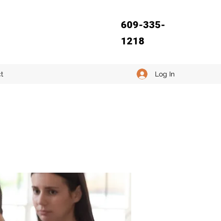
609-335-
1218
Log In
t