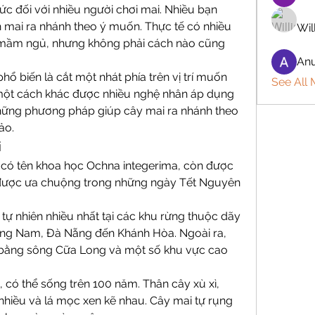
c đối với nhiều người chơi mai. Nhiều bạn 
 mai ra nhánh theo ý muốn. Thực tế có nhiều 
Wil
mầm ngủ, nhưng không phải cách nào cũng 
Anu
ổ biến là cắt một nhát phía trên vị trí muốn 
See All
một cách khác được nhiều nghệ nhân áp dụng 
hững phương pháp giúp cây mai ra nhánh theo 
ảo.
i
có tên khoa học Ochna integerima, còn được 
t được ưa chuộng trong những ngày Tết Nguyên 
tự nhiên nhiều nhất tại các khu rừng thuộc dãy 
ảng Nam, Đà Nẵng đến Khánh Hòa. Ngoài ra, 
 bằng sông Cữa Long và một số khu vực cao 
 có thể sống trên 100 năm. Thân cây xù xì, 
 nhiều và lá mọc xen kẽ nhau. Cây mai tự rụng 