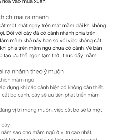
a hoa vào mùa xuân.
 thích mai ra nhánh
 cắt một nhát ngay trên mắt mầm đôi khi không 
. Đối với cây đã có cành nhánh phía trên 
 làm mầm khó nảy hơn so với việc không cắt. 
 khi phía trên mầm ngủ chưa có cành. Về bản 
p tạo ưu thế ngọn tạm thời, thúc đẩy mầm 
i ra nhánh theo ý muốn
h thích mầm ngủ
p dụng khi các cành hiện có không cần thiết.
c cắt bỏ cành, cây sẽ ưu tiên phát triển mầm 
úng vị trí mong muốn, việc cắt bỏ sẽ là một 
a cây
 nằm sao cho mầm ngủ ở vị trí cao nhất.
t trời mọc (do cây có tính hướng quang), 