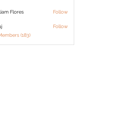
liam Flores
Follow
j
Follow
 Members (183)