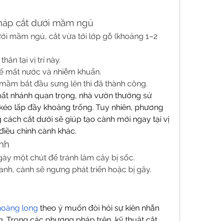
háp cắt dưới mầm ngủ
i mầm ngủ, cắt vừa tới lớp gỗ (khoảng 1–2 
ân tại vị trí này.
hế mất nước và nhiễm khuẩn.
mầm bắt đầu sưng lên thì đã thành công.
ất nhánh quan trọng, nhà vườn thường sử 
éo lấp đầy khoảng trống. Tuy nhiên, phương 
ách cắt dưới sẽ giúp tạo cành mới ngay tại vị 
iều chỉnh cành khác.
ành
gày một chút để tránh làm cây bị sốc.
h, cành sẽ ngưng phát triển hoặc bị gãy.
hoàng long
 theo ý muốn đòi hỏi sự kiên nhẫn 
ng. Trong các phương pháp trên, kỹ thuật cắt 