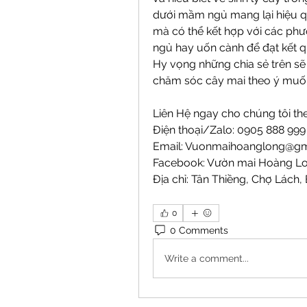
dưới mầm ngủ mang lại hiệu quả
mà có thể kết hợp với các phươ
ngủ hay uốn cành để đạt kết qu
Hy vọng những chia sẻ trên sẽ
chăm sóc cây mai theo ý muố
Liên Hệ ngay cho chúng tôi the
Điện thoại/Zalo: 0905 888 99
Email: 
Vuonmaihoanglong@gm
Facebook: Vườn mai Hoàng L
Địa chỉ: Tân Thiềng, Chợ Lách, 
0
0 Comments
Write a comment...