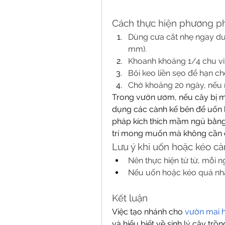
Cách thực hiện phương p
Dùng cưa cắt nhẹ ngay dướ
mm).
Khoanh khoảng 1/4 chu vi th
Bôi keo liền sẹo để hạn c
Chờ khoảng 20 ngày, nếu 
Trong vườn ươm, nếu cây bị m
dụng các cành kế bên để uốn k
pháp kích thích mầm ngủ bằng c
trí mong muốn mà không cần đ
Lưu ý khi uốn hoặc kéo c
Nên thực hiện từ từ, mỗi n
Nếu uốn hoặc kéo quá nhan
Kết luận
Việc tạo nhánh cho 
vườn mai 
và hiểu biết về sinh lý cây trồ