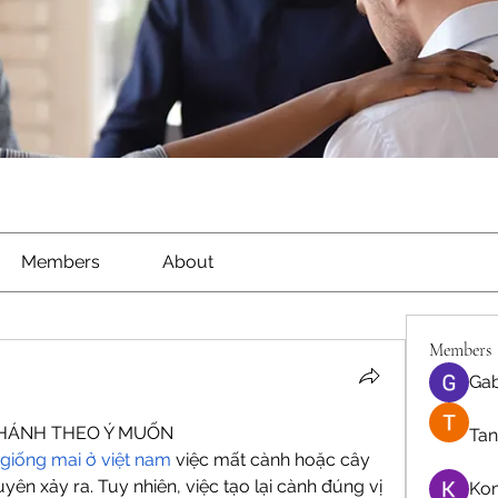
Members
About
Members
Gab
NHÁNH THEO Ý MUỐN
Tan
giống mai ở việt nam
 việc mất cành hoặc cây 
yên xảy ra. Tuy nhiên, việc tạo lại cành đúng vị 
Ko