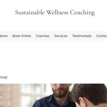
Sustainable Wellness Coaching
Home
Book Online
Coaches
Services
Testimonials
Contac
roup