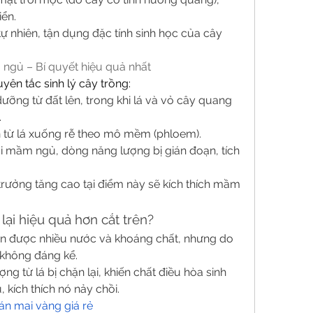
iển.
 nhiên, tận dụng đặc tính sinh học của cây 
 ngủ – Bí quyết hiệu quả nhất
ên tắc sinh lý cây trồng:
ưỡng từ đất lên, trong khi lá và vỏ cây quang 
.
 từ lá xuống rễ theo mô mềm (phloem).
i mầm ngủ, dòng năng lượng bị gián đoạn, tích 
trưởng tăng cao tại điểm này sẽ kích thích mầm 
lại hiệu quả hơn cắt trên?
ận được nhiều nước và khoáng chất, nhưng do 
 không đáng kể.
ng từ lá bị chặn lại, khiến chất điều hòa sinh 
 kích thích nó nảy chồi.
án mai vàng giá rẻ