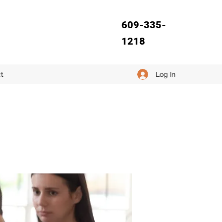
609-335-
1218
Log In
t