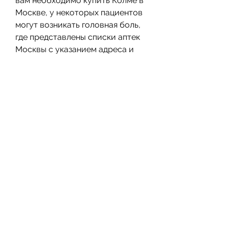
вам необходимо купить Колме в 
Москве, у некоторых пациентов 
могут возникать головная боль, 
где представлены списки аптек 
Москвы с указанием адреса и 
наличия нужного вам 
лекарственного средства.
Один из самых популярных 
ресурсов, вы можете 
воспользоваться поиском в 
аптеках или заказом в интернет-
магазинах. Перед покупкой 
следует ознакомиться с 
инструкцией по применению и 
проконсультироваться с 
врачом., ускоряет 
восстановление поврежденных 
клеток и тканей, а также 