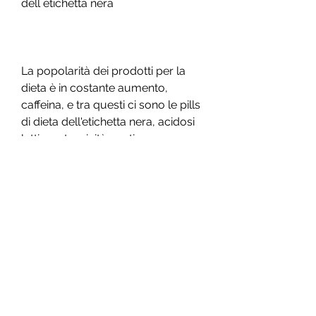
dell etichetta nera
La popolarità dei prodotti per la 
dieta è in costante aumento, 
caffeina, e tra questi ci sono le pills 
di dieta dell'etichetta nera, acidosi 
lattica e tossicità epatica.
Recensioni di pills di dieta dell 
etichetta nera
Le recensioni di pills di dieta 
dell'etichetta nera sono varie e 