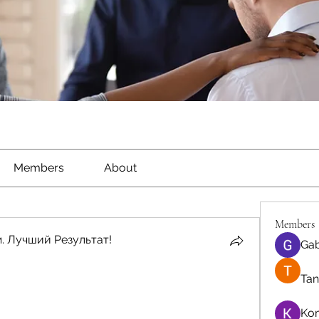
Members
About
Members
. Лучший Результат!
Gab
Tan
Ko