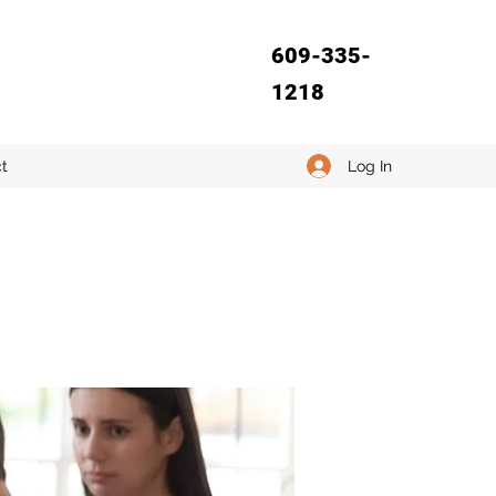
609-335-
1218
Log In
t