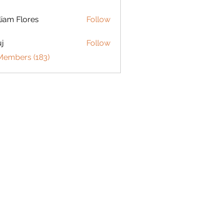
liam Flores
Follow
j
Follow
 Members (183)