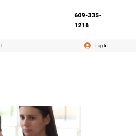
609-335-
1218
Log In
t