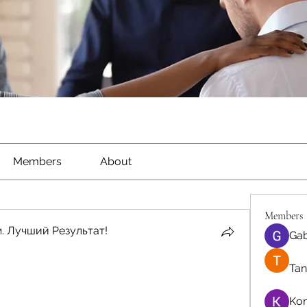
Members
About
Members
. Лучший Результат!
Gab
Tan
Ko