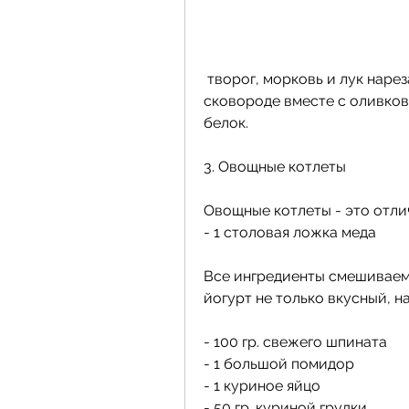
 творог, морковь и лук нарезаем мелкими кусочками и жарим на 
сковороде вместе с оливков
белок.
3. Овощные котлеты
Овощные котлеты - это отли
- 1 столовая ложка меда
Все ингредиенты смешиваем 
йогурт не только вкусный, 
- 100 гр. свежего шпината
- 1 большой помидор
- 1 куриное яйцо
- 50 гр. куриной грудки