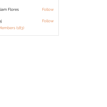
liam Flores
Follow
j
Follow
 Members (183)