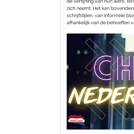
de verfijning van hun werk, terw
zich neemt. Het kan bovendien
schrijfstijlen, van informele b
afhankelijk van de behoeften v