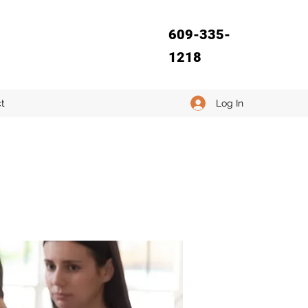
609-335-
1218
Log In
t