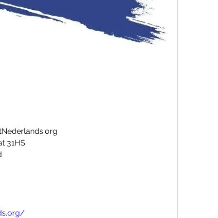
atNederlands.org
at 31HS
d
ds.org/