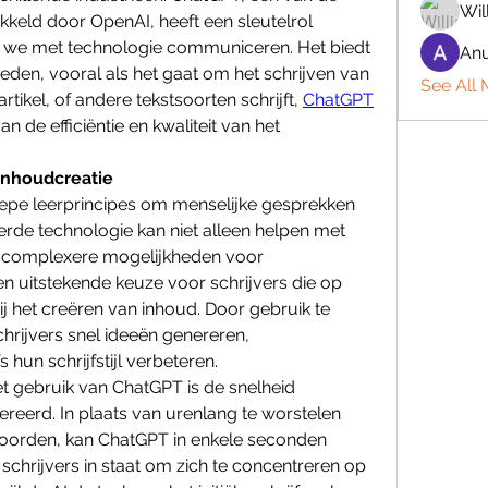
Wil
eld door OpenAI, heeft een sleutelrol 
 we met technologie communiceren. Het biedt 
Anu
den, vooral als het gaat om het schrijven van 
See All
rtikel, of andere tekstsoorten schrijft, 
ChatGPT
n de efficiëntie en kwaliteit van het 
inhoudcreatie
epe leerprincipes om menselijke gesprekken 
rde technologie kan niet alleen helpen met 
k complexere mogelijkheden voor 
en uitstekende keuze voor schrijvers die op 
j het creëren van inhoud. Door gebruik te 
ijvers snel ideeën genereren, 
 hun schrijfstijl verbeteren.
t gebruik van ChatGPT is de snelheid 
erd. In plaats van urenlang te worstelen 
woorden, kan ChatGPT in enkele seconden 
t schrijvers in staat om zich te concentreren op 