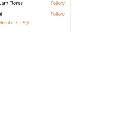
liam Flores
Follow
j
Follow
 Members (183)