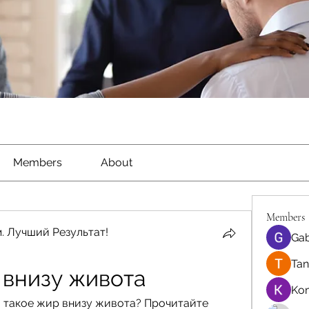
Members
About
Members
. Лучший Результат!
Gab
Tan
 внизу живота
Ko
о такое жир внизу живота? Прочитайте 