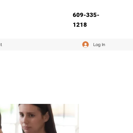
609-335-
1218
Log In
t