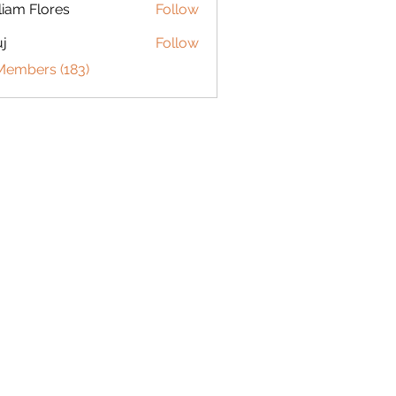
liam Flores
Follow
j
Follow
 Members (183)