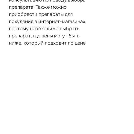
препарата. Также можно 
приобрести препараты для 
похудения в интернет-магазинах, 
поэтому необходимо выбрать 
препарат, где цены могут быть 
ниже, который подходит по цене.
Заключение
Препараты для похудения – это 
эффективный способ избавления 
от лишнего веса. В Красноярске 
можно приобрести множество 
препаратов для похудения, 
поэтому перед покупкой 
необходимо 
проконсультироваться с врачом.