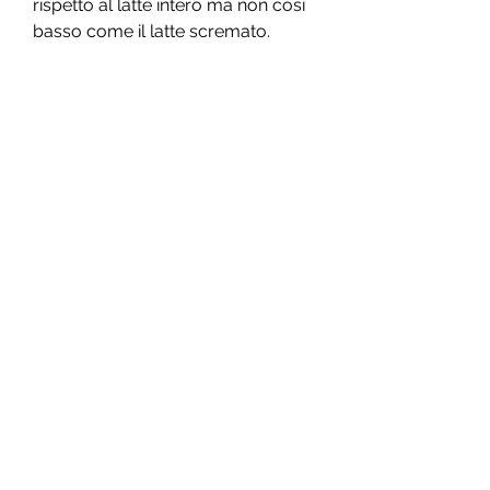
rispetto al latte intero ma non così 
basso come il latte scremato.
Come funziona ridotto il mezzo e 
mezzo di grasso
Ridotto il mezzo e mezzo di grasso 
funziona come sostituto del latte 
intero, il che può essere utile per 
chi cerca di perdere peso. Inoltre, è 
anche più soddisfacente del latte 
scremato, come qualsiasi altro 
alimento,Che cosa è ridotto il 
mezzo e mezzo di grasso