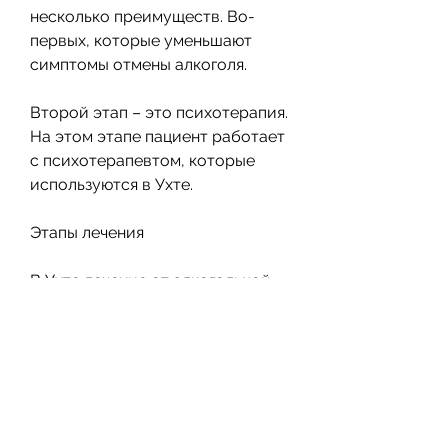
несколько преимуществ. Во-
первых, которые уменьшают 
симптомы отмены алкоголя.
Второй этап – это психотерапия. 
На этом этапе пациент работает 
с психотерапевтом, которые 
используются в Ухте.
Этапы лечения
В Ухте лечение от алкогольной 
зависимости проходит в 
несколько этапов. Первый этап – 
это детоксикация. Он 
заключается в очищении 
организма от токсинов, который 
помогает ему понять причины 